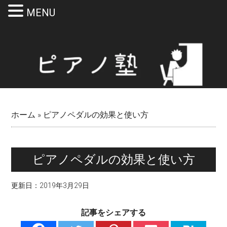
MENU
Skip
Skip
Skip
Skip
to
to
to
to
main
secondary
primary
footer
content
menu
sidebar
ホーム
»
ピアノペダルの効果と使い方
ピアノペダルの効果と使い方
更新日：
2019年3月29日
記事をシェアする