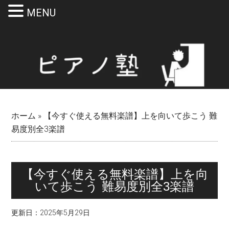
MENU
Skip
Skip
Skip
Skip
to
to
to
to
main
secondary
primary
footer
content
menu
sidebar
ホーム
»
【今すぐ使える無料楽譜】上を向いて歩こう 難
易度別全3楽譜
【今すぐ使える無料楽譜】上を向
いて歩こう 難易度別全3楽譜
更新日：
2025年5月29日