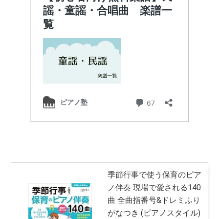
季節行事で使う保育のピア
ノ伴奏 現場で愛される140
曲 全曲指番号&ドレミふり
がなつき (ピアノスタイル)