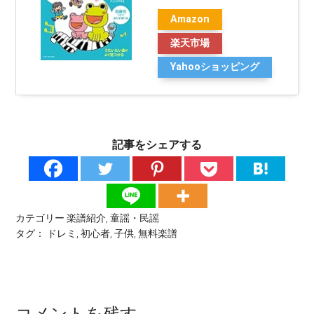
Amazon
楽天市場
Yahooショッピング
記事をシェアする
カテゴリー
楽譜紹介
,
童謡・民謡
タグ：
ドレミ
,
初心者
,
子供
,
無料楽譜
コメントを残す