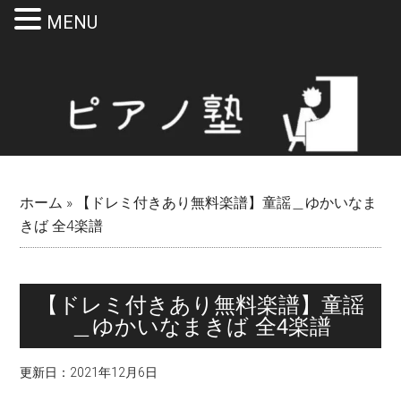
MENU
Skip
Skip
Skip
Skip
to
to
to
to
main
secondary
primary
footer
content
menu
sidebar
ホーム
»
【ドレミ付きあり無料楽譜】童謡＿ゆかいなま
きば 全4楽譜
【ドレミ付きあり無料楽譜】童謡
＿ゆかいなまきば 全4楽譜
更新日：
2021年12月6日