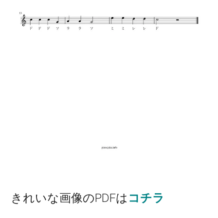
きれいな画像のPDFは
コチラ