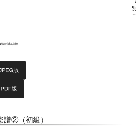
JPEG版
PDF版
楽譜②（初級）