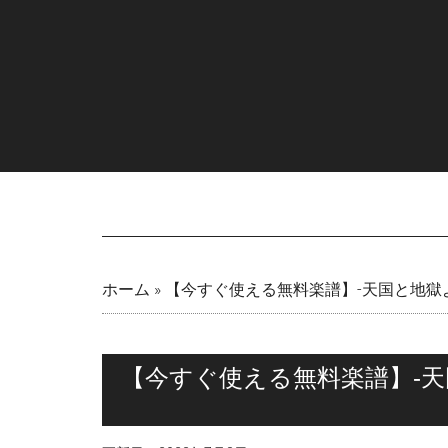
Skip
Skip
Skip
Skip
to
to
to
to
main
secondary
primary
footer
content
menu
sidebar
ホーム
»
【今すぐ使える無料楽譜】-天国と地獄
【今すぐ使える無料楽譜】-天