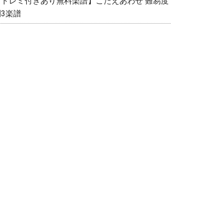
【ドレミ付きあり無料楽譜】こたえあわせ 難易度
別3楽譜