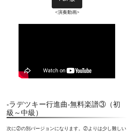
<演奏動画>
-ラデツキー行進曲-無料楽譜③（初
級～中級）
次に②の別バージョンになります。②よりは少し難しい