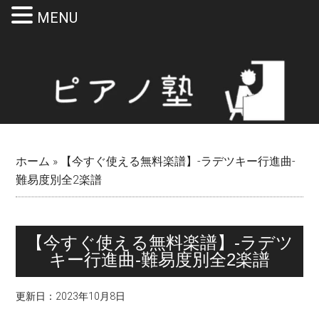
MENU
Skip
Skip
Skip
Skip
to
to
to
to
main
secondary
primary
footer
content
menu
sidebar
ホーム
»
【今すぐ使える無料楽譜】-ラデツキー行進曲-
難易度別全2楽譜
【今すぐ使える無料楽譜】-ラデツ
キー行進曲-難易度別全2楽譜
更新日：
2023年10月8日