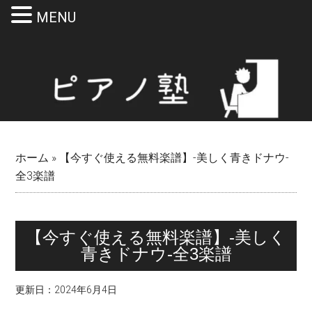
MENU
Skip
Skip
Skip
Skip
to
to
to
to
main
secondary
primary
footer
content
menu
sidebar
ホーム
»
【今すぐ使える無料楽譜】-美しく青きドナウ-
全3楽譜
【今すぐ使える無料楽譜】-美しく
青きドナウ-全3楽譜
更新日：
2024年6月4日