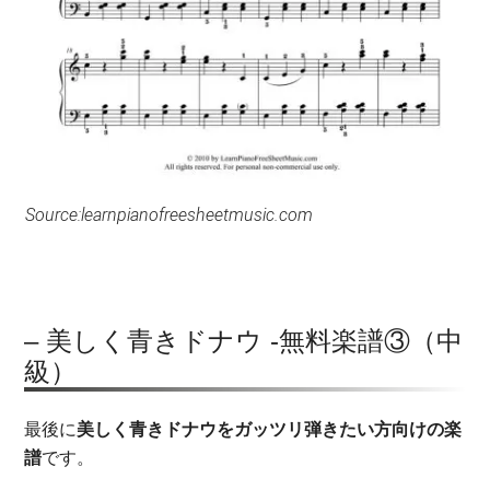
Source:learnpianofreesheetmusic.com
– 美しく青きドナウ -無料楽譜③（中
級）
最後に
美しく青きドナウをガッツリ弾きたい方向けの楽
譜
です。