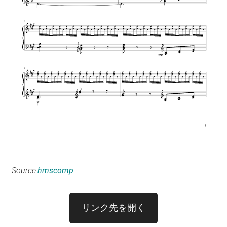
Source:
hmscomp
リンク先を開く