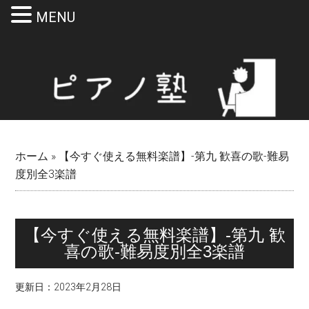
MENU
Skip
Skip
Skip
Skip
to
to
to
to
main
secondary
primary
footer
content
menu
sidebar
ホーム
»
【今すぐ使える無料楽譜】-第九 歓喜の歌-難易
度別全3楽譜
【今すぐ使える無料楽譜】-第九 歓
喜の歌-難易度別全3楽譜
更新日：
2023年2月28日