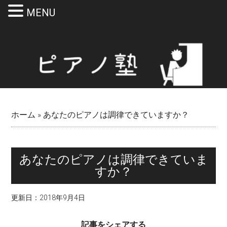
MENU
Skip
Skip
Skip
Skip
to
to
to
to
main
secondary
primary
footer
content
menu
sidebar
ホーム
»
あなたのピアノは調律できていますか？
あなたのピアノは調律できていま
すか？
更新日：
2018年9月4日
記事をシェアする