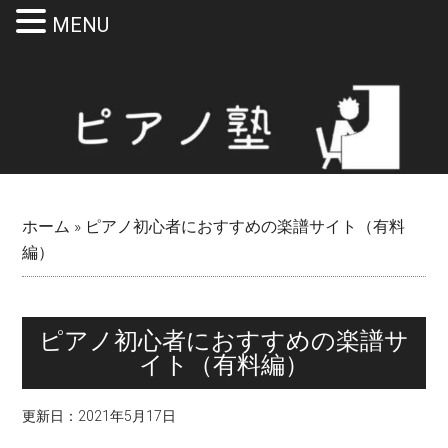
MENU
Skip
Skip
Skip
Skip
to
to
to
to
main
secondary
primary
footer
content
menu
sidebar
ホーム
»
ピアノ初心者におすすめの楽譜サイト（有料
編）
ピアノ初心者におすすめの楽譜サ
イト（有料編）
更新日：
2021年5月17日