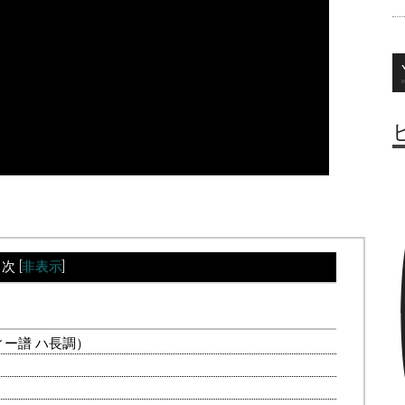
目次
[
非表示
]
ィー譜 ハ長調）