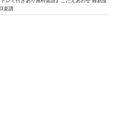
【ドレミ付きあり無料楽譜】こたえあわせ 難易度
別3楽譜