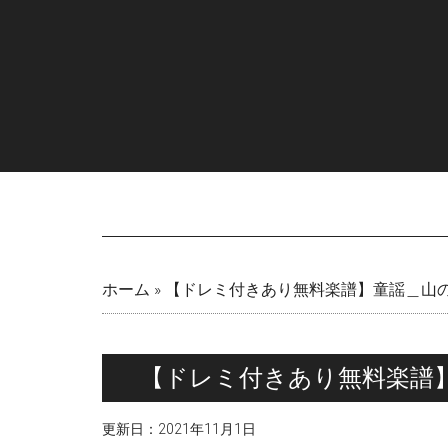
Skip
Skip
Skip
Skip
to
to
to
to
main
secondary
primary
footer
content
menu
sidebar
ホーム
»
【ドレミ付きあり無料楽譜】童謡＿山の
【ドレミ付きあり無料楽譜】
更新日：
2021年11月1日