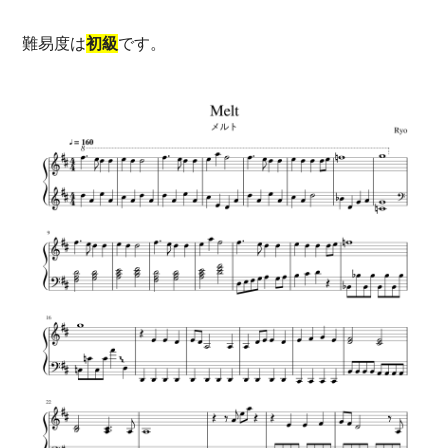
難易度は
初級
です。