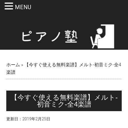
MENU
Skip
Skip
Skip
Skip
to
to
to
to
main
secondary
primary
footer
content
menu
sidebar
ホーム
»
【今すぐ使える無料楽譜】メルト-初音ミク-全4
楽譜
【今すぐ使える無料楽譜】メルト-
初音ミク-
全4楽譜
更新日：
2019年2月25日