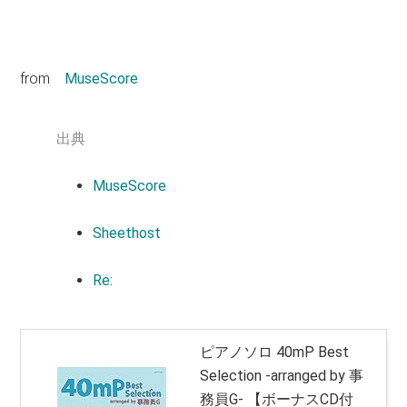
from
MuseScore
出典
MuseScore
Sheethost
Re:
ピアノソロ 40mP Best
Selection -arranged by 事
務員G- 【ボーナスCD付