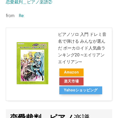
恋愛裁判＿ピアノ楽譜②
from
Re:
ピアノソロ 入門 ドレミ音
名で弾ける みんなが選ん
だ ボーカロイド人気曲ラ
ンキング20 ~エイリアン
エイリアン~
Amazon
楽天市場
Yahooショッピング
恋愛裁判
＿ピアノ
楽譜