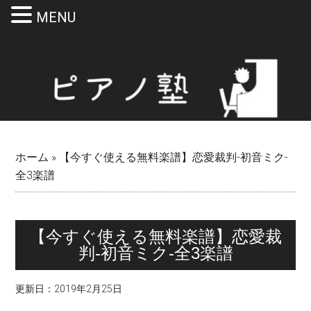
MENU
Skip
Skip
Skip
Skip
to
to
to
to
main
secondary
primary
footer
content
menu
sidebar
ホーム
»
【今すぐ使える無料楽譜】恋愛裁判-初音ミク-
全3楽譜
【今すぐ使える無料楽譜】恋愛裁
判-初音ミク-
全3楽譜
更新日：
2019年2月25日