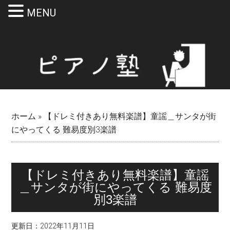
MENU
Skip
Skip
Skip
Skip
to
to
to
to
main
secondary
primary
footer
content
menu
sidebar
ホーム
»
【ドレミ付きあり無料楽譜】童謡＿サンタが街
にやってくる 難易度別3楽譜
【ドレミ付きあり無料楽譜】童謡
＿サンタが街にやってくる 難易度
別3楽譜
更新日：
2022年11月11日