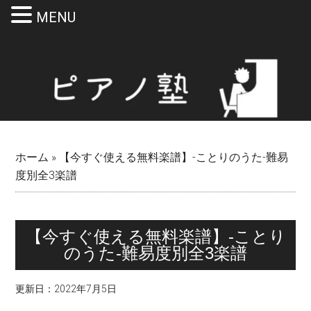
MENU
Skip
Skip
Skip
Skip
to
to
to
to
main
secondary
primary
footer
content
menu
sidebar
ホーム
»
【今すぐ使える無料楽譜】-ことりのうた-難易
度別全3楽譜
【今すぐ使える無料楽譜】-ことり
のうた-難易度別全3楽譜
更新日：
2022年7月5日