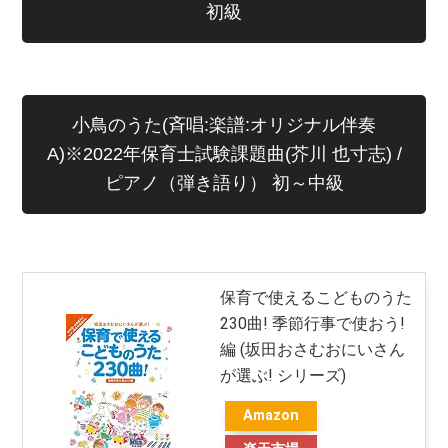
初級
小鳥のうた(斉唱:楽譜:オリジナル伴奏
A)※2022年保育士試験課題曲(芥川 也寸志) /
ピアノ（弾き語り） 初～中級
保育で使えるこどものうた
230曲! 季節行事で使おう!
編 (坂田おさむおにいさん
が選ぶ! シリーズ)
Amazon