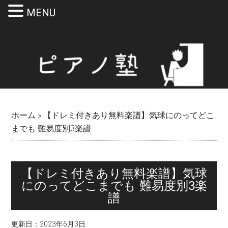
MENU
Skip
Skip
Skip
Skip
to
to
to
to
main
secondary
primary
footer
content
menu
sidebar
ホーム
»
【ドレミ付きあり無料楽譜】気球にのってどこ
までも 難易度別3楽譜
【ドレミ付きあり無料楽譜】気球
にのってどこまでも 難易度別3楽
譜
更新日：
2023年6月3日