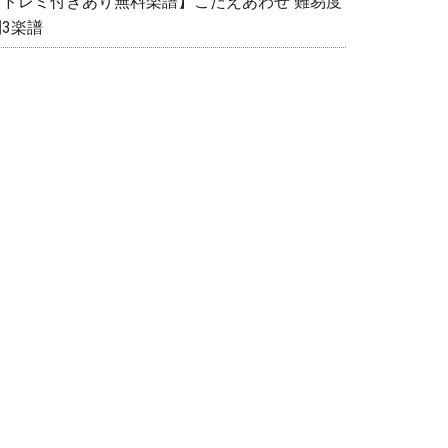
【ドレミ付きあり無料楽譜】こたえあわせ 難易度
別3楽譜