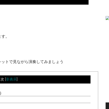
。
ます。
ブレットで見ながら演奏してみましょう
目次
[
非表示
]
）