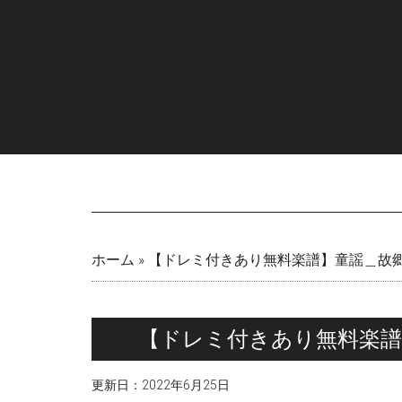
Skip
Skip
Skip
Skip
to
to
to
to
main
secondary
primary
footer
content
menu
sidebar
ホーム
»
【ドレミ付きあり無料楽譜】童謡＿故
【ドレミ付きあり無料楽譜
更新日：
2022年6月25日