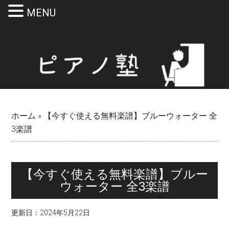
MENU
Skip
Skip
Skip
Skip
to
to
to
to
main
secondary
primary
footer
content
menu
sidebar
ホーム
»
【今すぐ使える無料楽譜】ブルーウォーター 全
3楽譜
【今すぐ使える無料楽譜】ブルー
ウォーター 全3楽譜
更新日：
2024年5月22日