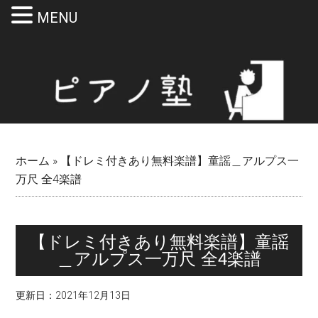
MENU
Skip
Skip
Skip
Skip
to
to
to
to
main
secondary
primary
footer
content
menu
sidebar
ホーム
»
【ドレミ付きあり無料楽譜】童謡＿アルプス一
万尺 全4楽譜
【ドレミ付きあり無料楽譜】童謡
＿アルプス一万尺 全4楽譜
更新日：
2021年12月13日