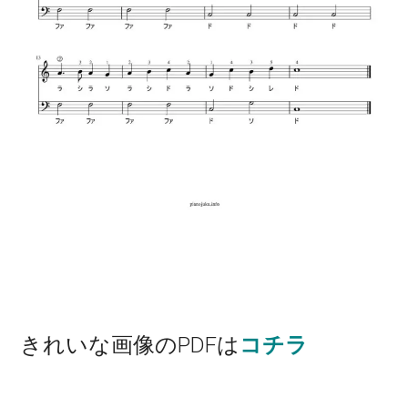
きれいな画像のPDFは
コチラ