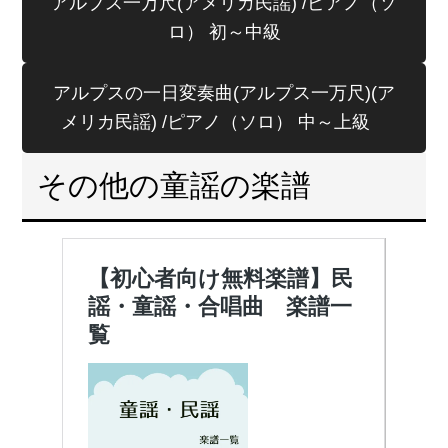
アルプス一万尺(アメリカ民謡) /ピアノ（ソ
ロ） 初～中級
アルプスの一日変奏曲(アルプス一万尺)(ア
メリカ民謡) /ピアノ（ソロ） 中～上級
その他の童謡の楽譜