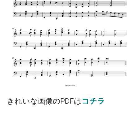
きれいな画像のPDFは
コチラ