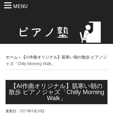
MENU
Skip
Skip
Skip
Skip
to
to
to
to
main
secondary
primary
footer
content
menu
sidebar
ホーム
»
【AI作曲オリジナル】肌寒い朝の散歩 ピアノジ
ャズ「Chilly Morning Walk」
【AI作曲オリジナル】肌寒い朝の
散歩 ピアノジャズ「Chilly Morning
Walk」
更新日：
2021年9月24日