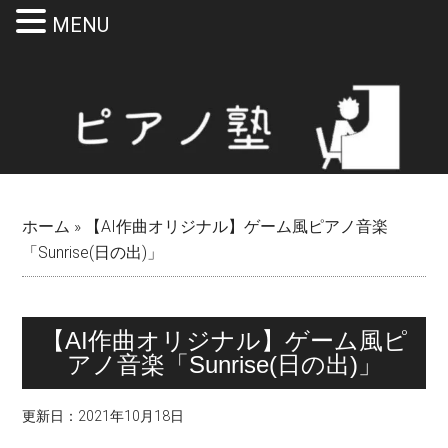
MENU
Skip
Skip
Skip
Skip
to
to
to
to
main
secondary
primary
footer
content
menu
sidebar
ホーム
»
【AI作曲オリジナル】ゲーム風ピアノ音楽
「Sunrise(日の出)」
【AI作曲オリジナル】ゲーム風ピ
アノ音楽「Sunrise(日の出)」
更新日：
2021年10月18日