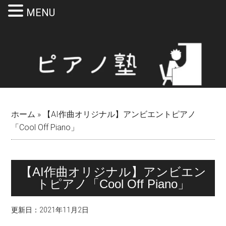
MENU
Skip
Skip
Skip
Skip
to
to
to
to
main
secondary
primary
footer
content
menu
sidebar
ホーム
»
【AI作曲オリジナル】アンビエントピアノ
「Cool Off Piano」
【AI作曲オリジナル】アンビエン
トピアノ「Cool Off Piano」
更新日：
2021年11月2日