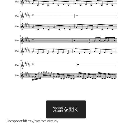
楽譜を開く
Composer:https://creators.aiva.ai/