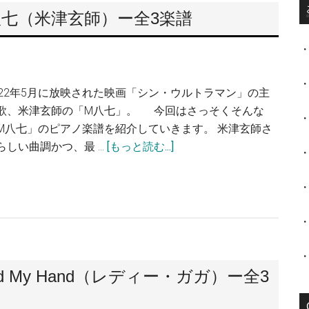
七（米津玄師）ー全3楽譜
022年5月に放映された映画「シン・ウルトラマン」の主
歌、米津玄師の「M八七」。 今回はさっそくそんな
M八七」のピアノ楽譜を紹介していきます。 米津玄師さ
らしい曲調かつ、最 …
[もっと読む...]
 My Hand（レディー・ガガ）ー全3