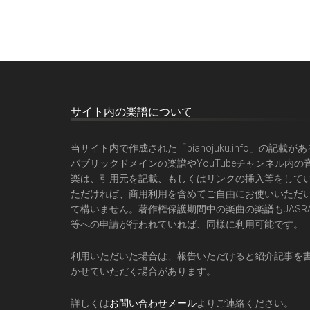
サイト内の楽譜について
当サイト内で作成された「pianojuku.info」の記載があ
パブリックドメインの楽譜やYouTubeチャンネル内の
楽は、引用元を記載、もしくはリンクの挿入等をして
ただければ、商用利用を含めてご自由にお使いいただ
て構いません。著作権保護期間中の楽曲の楽譜もJASR
等への申請が行われていれば、同様に利用可能です。
利用いただいた場合は、報告いただけると紹介記事を
かせていただく場合があります。
詳しくは
お問い合わせメール
よりご連絡ください。