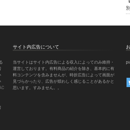
サイト内広告について
る
当サイトはサイト内広告による収入によってのみ維持・
p
音
運営しております。有料商品の紹介を除き、基本的に有
い
料コンテンツを含みませんが、時折広告によって画面が
い
見づらかったり、広告が煩わしく感じることがあるかと
AC
思います。すみません。。
書