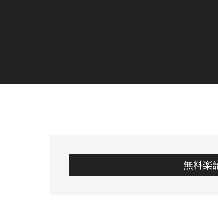
Skip
Skip
Skip
Skip
to
to
to
to
main
secondary
primary
footer
content
menu
sidebar
無料楽