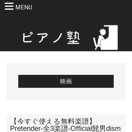
MENU
Skip
Skip
Skip
Skip
to
to
to
to
main
secondary
primary
footer
content
menu
sidebar
映画
【今すぐ使える無料楽譜】
Pretender-全3楽譜-Official髭男dism