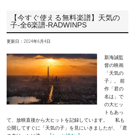
【今すぐ使える無料楽譜】天気の
子-全6楽譜-RADWINPS
更新日：
2024年6月4日
新海誠監
督の映画
「天気の
子」。 前
作「君の
名は」で
の大ヒッ
トもあっ
て、放映直後から大ヒットを記録しています。 私も
公開してすぐに「天気の子」を見にいきましたが、「君