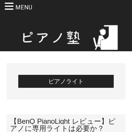
MENU
Skip
Skip
Skip
Skip
to
to
to
to
main
secondary
primary
footer
content
menu
sidebar
ピアノライト
【BenQ PianoLight レビュー】ピ
アノに専用ライトは必要か？